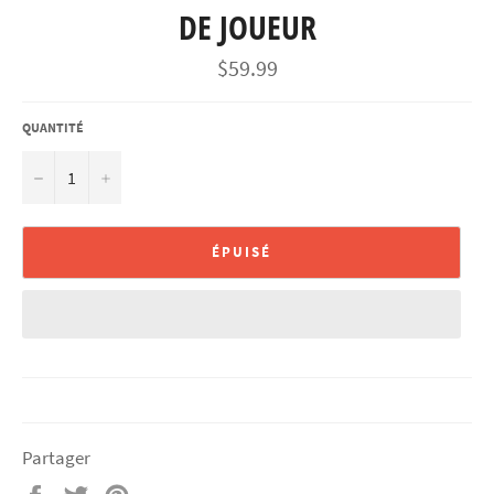
DE JOUEUR
Prix
$59.99
régulier
QUANTITÉ
−
+
ÉPUISÉ
Partager
Partager
Tweeter
Épingler