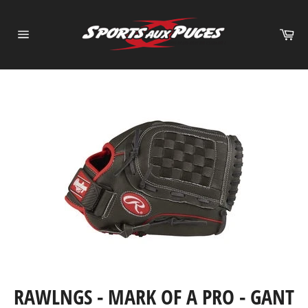
Passer
au
Pa
contenu
Navigation
RAWLNGS - MARK OF A PRO - GANT