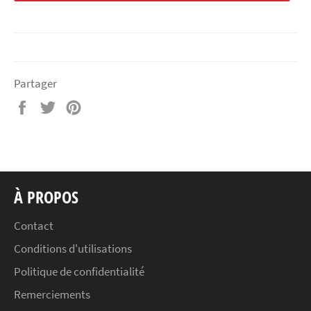
Partager
Partager
Tweeter
Épingler
sur
sur
sur
Facebook
Twitter
Pinterest
À PROPOS
Contact
Conditions d'utilisations
Politique de confidentialité
Remerciements