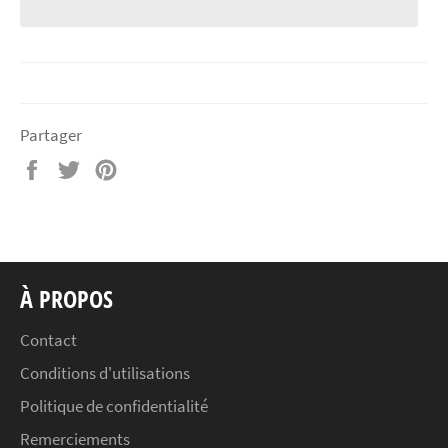
Partager
Partager
Tweeter
Épingler
sur
sur
sur
Facebook
Twitter
Pinterest
À PROPOS
Contact
Conditions d'utilisations
Politique de confidentialité
Remerciements