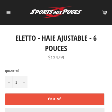
Passer
au
Pa
contenu
Navigation
ELETTO - HAIE AJUSTABLE - 6
POUCES
Prix
$124.99
régulier
QUANTITÉ
−
+
ÉPUISÉ