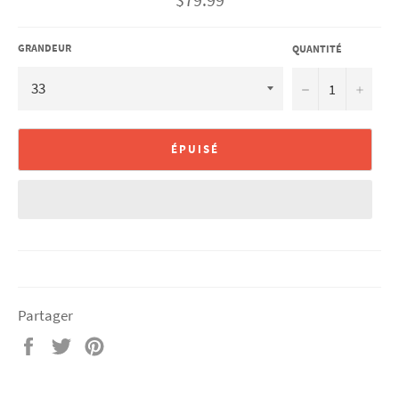
régulier
GRANDEUR
QUANTITÉ
−
+
ÉPUISÉ
Partager
Partager
Tweeter
Épingler
sur
sur
sur
Facebook
Twitter
Pinterest