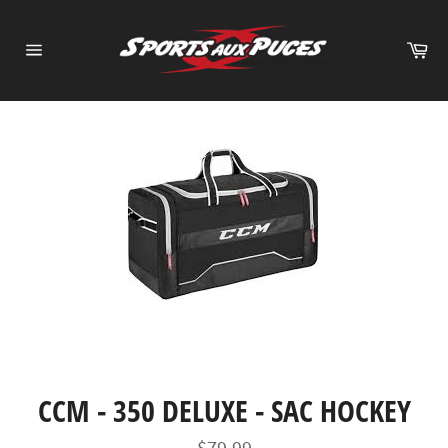
Passer
au
Pa
contenu
Navigation
CCM - 350 DELUXE - SAC HOCKEY
Prix
$79.99